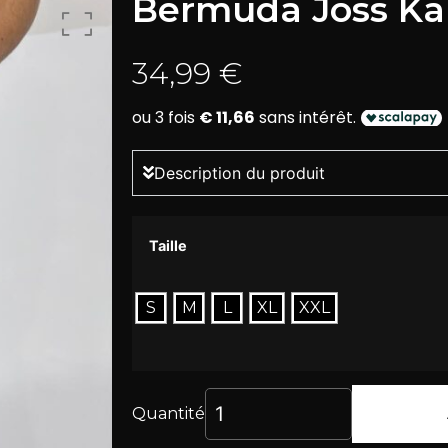
Bermuda Joss Ka
34,99
€
Description du produit
Taille
S
M
L
XL
XXL
Quantité