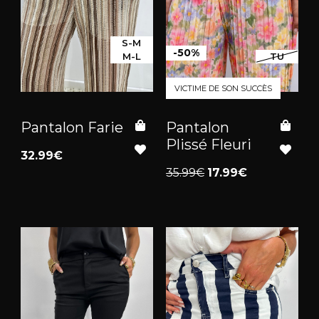
S-M
-50%
M-L
TU
VICTIME DE SON SUCCÈS
Pantalon Farie
Pantalon
Plissé Fleuri
32.99€
35.99€
17.99€