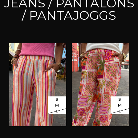
JEANS / PANTALONS
/ PANTAJOGGS
S
S
M
M
L
L