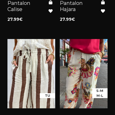
Pantalon
Pantalon
Calise
Hajara
27.99€
27.99€
S-M
TU
M-L