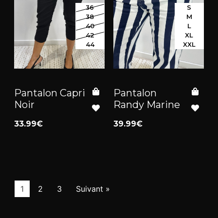
36
S
38
M
40
L
42
XL
44
XXL
Pantalon Capri
Pantalon
Noir
Randy Marine
33.99€
39.99€
1
2
3
Suivant »