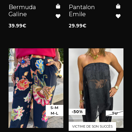
Bermuda
Pantalon
Galine
Emile
39.99€
29.99€
S-M
-50%
M-L
TU
VICTIME DE SON SUCCÈS