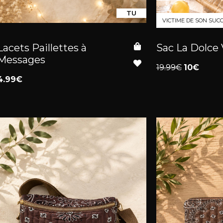
TU
VICTIME DE SON SUC
Lacets Paillettes à
Sac La Dolce 
Messages
19.99€
10€
4.99€