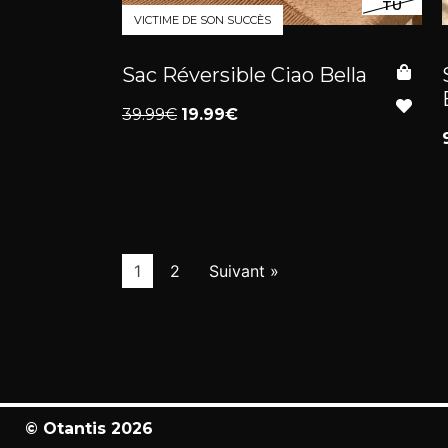
TU
VICTIME DE SON SUCCÈS
Sac Réversible Ciao Bella
39.99€
19.99€
1
2
Suivant »
© Otantis 2026