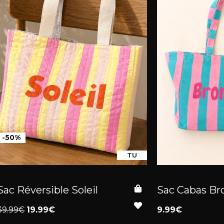
-50%
TU
Sac Réversible Soleil
Sac Cabas Br
39.99€
19.99€
9.99€