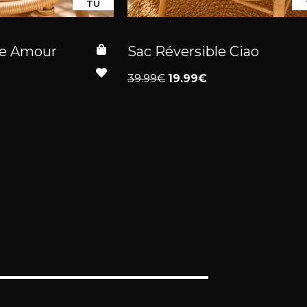
TU
le Amour
Sac Réversible Ciao
39.99€
19.99€