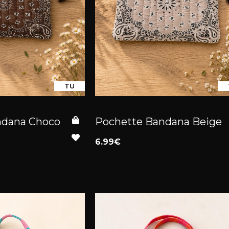
TU
ndana Choco
Pochette Bandana Beige
6.99€