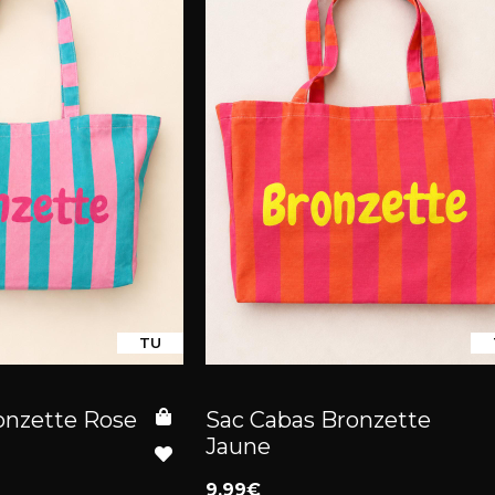
TU
onzette Rose
Sac Cabas Bronzette
Jaune
9.99€