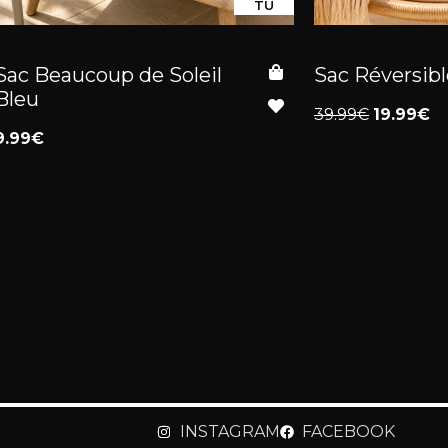
TU
Sac Beaucoup de Soleil
Sac Réversib
Bleu
39.99€
19.99€
9.99€
INSTAGRAM
FACEBOOK