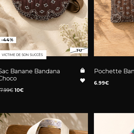
-44%
TU
VICTIME DE SON SUCCÈS
Sac Banane Bandana
Pochette Ba
Choco
6.99€
17.99€
10€