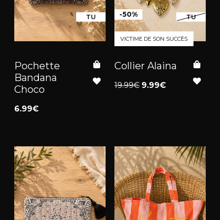
-50%
TU
TU
VICTIME DE SON SUCCÈS
Pochette
Collier Alaina
Bandana
19.99€
9.99€
Choco
6.99€