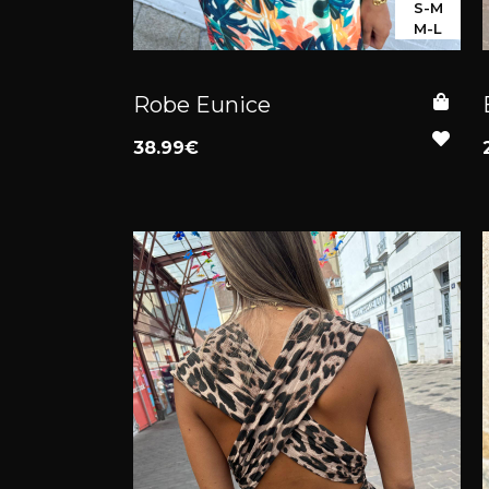
S-M
M-L
Robe Eunice
38.99€