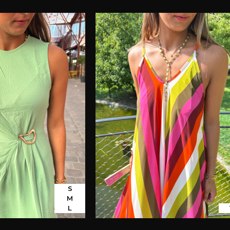
S
M
L