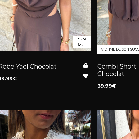
S-M
M-L
VICTIME DE SON SUC
Robe Yael Chocolat
Combi Short
Chocolat
39.99€
39.99€