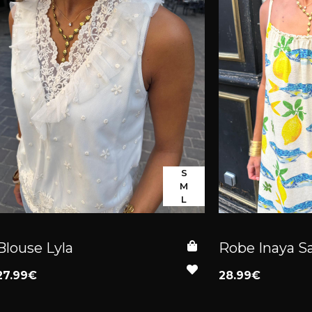
S
M
L
Blouse Lyla
Robe Inaya S
27.99€
28.99€