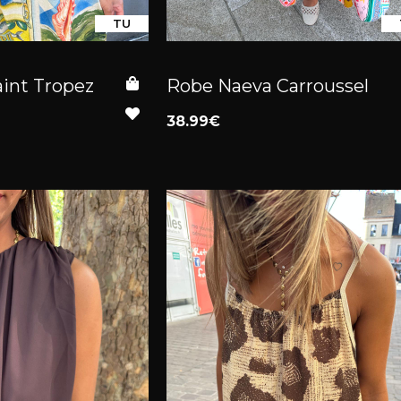
TU
aint Tropez
Robe Naeva Carroussel
38.99€