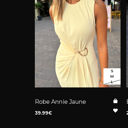
S
M
L
Robe Annie Jaune
39.99€