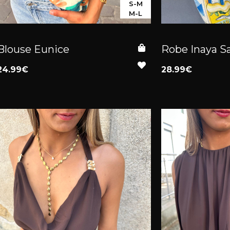
S-M
M-L
Blouse Eunice
Robe Inaya S
24.99€
28.99€