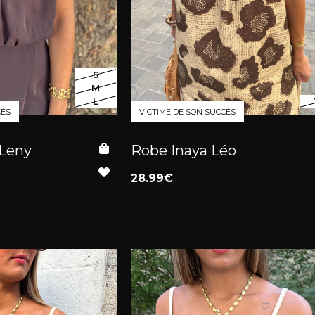
S
M
L
CÈS
VICTIME DE SON SUCCÈS
 Leny
Robe Inaya Léo
28.99€